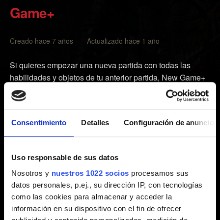
Game+
Creado hace 7 años Actualizado hace 1 año
Si quieres empezar una nueva partida con todas las
habilidades y objetos de tu anterior partida, New Game+
DLC te lo permite.
Si tienes la versión base de The Witcher 3, necesitas
Consentimiento
Detalles
Configuración de anuncios
descargar el DLC - NEW GAME PLUS en la plataforma
en la que tengas el juego (
instrucciones sobre cómo
conseguir los DLCs
). Si tienes la versión Complete
Uso responsable de sus datos
Edition/Game of the Year de The Witcher 3, el DLC ya
Nosotros y
nuestros 1022 socios
procesamos sus
está incluído y no tienes que instalarlo de manera
datos personales, p.ej., su dirección IP, con tecnologías
separada.
como las cookies para almacenar y acceder la
información en su dispositivo con el fin de ofrecer
Puedes empezar New Game+ desde el menú principal al