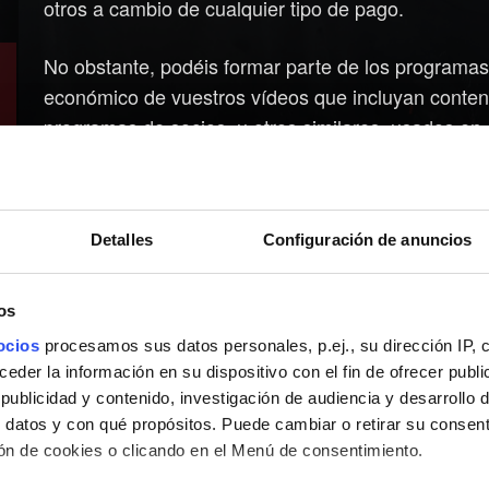
otros a cambio de cualquier tipo de pago.
No obstante, podéis formar parte de los programas
económico de vuestros vídeos que incluyan conten
programas de socios, u otros similares, usados en o
Aparte de eso, ya solo nos queda decir: ¡cread, div
Detalles
Configuración de anuncios
os
ocios
procesamos sus datos personales, p.ej., su dirección IP, 
der la información en su dispositivo con el fin de ofrecer publi
ublicidad y contenido, investigación de audiencia y desarrollo d
 datos y con qué propósitos. Puede cambiar o retirar su consent
n de cookies o clicando en el Menú de consentimiento.