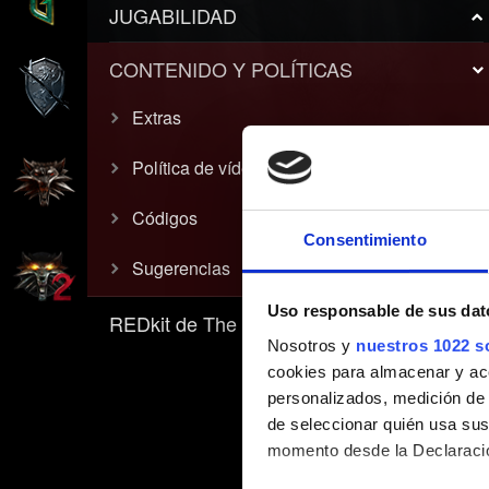
JUGABILIDAD
CONTENIDO Y POLÍTICAS
Extras
Política de vídeos
Códigos
Consentimiento
Sugerencias
Uso responsable de sus dat
REDkit de The Witcher 3
Nosotros y
nuestros 1022 s
cookies para almacenar y acce
personalizados, medición de p
de seleccionar quién usa sus
momento desde la Declaració