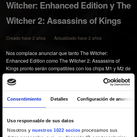
Witcher: Enhanced Edition y The
Witcher 2: Assassins of Kings
Creado hace 2 años Actualizado hace 2 años
Nos complace anunciar que tanto The Witcher:
Enhanced Edition como The Witcher 2: Assassins of
Kings pronto serán compatibles con los chips M1 y M2 de
Apple Silicon y el sistema operativo macOS Ventura.
Sin embargo, dejaremos de ofrecer soporte técnico para
OS X 10.7.5, OS X 10.8.2 y macOS 10.15, y
Consentimiento
Detalles
Configuración de anuncios
cambiaremos el requisito mínimo de macOS a macOS
11.0. Esto se debe a que la tecnología que empleamos,
Uso responsable de sus datos
la gestión de memoria compatible con JIT y la
infraestructura de mandos de juego para Apple requieren
Nosotros y
nuestros 1022 socios
procesamos sus