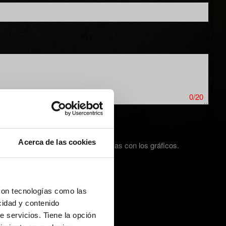
0/20
Acerca de las cookies
ura de pantalla en caso de problemas con los gráficos.
con tecnologías como las
cidad y contenido
e servicios. Tiene la opción