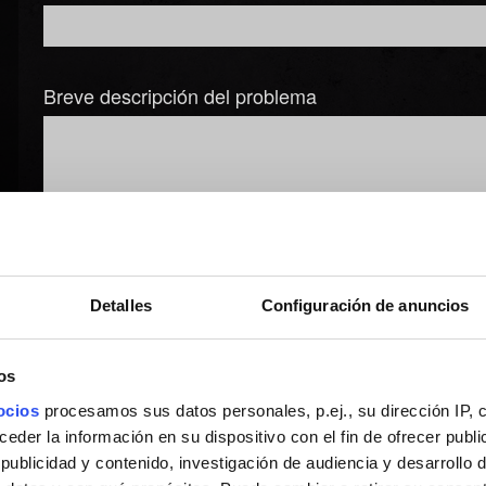
Breve descripción del problema
Añadir archivo
Detalles
Configuración de anuncios
Puedes adjuntar un archivo a tu informe, por ejemplo: una capt
Límite: 12 MB.
os
Explorar
ocios
procesamos sus datos personales, p.ej., su dirección IP, 
der la información en su dispositivo con el fin de ofrecer publi
ublicidad y contenido, investigación de audiencia y desarrollo d