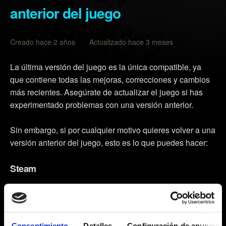
anterior del juego
Creado hace 2 años Actualizado hace 3 meses
La última versión del juego es la única compatible, ya
que contiene todas las mejoras, correcciones y cambios
más recientes. Asegúrate de actualizar el juego si has
experimentado problemas con una versión anterior.
Sin embargo, si por cualquier motivo quieres volver a una
versión anterior del juego, esto es lo que puedes hacer:
Steam
Ve a la Biblioteca de Steam.
Haz clic derecho en
Cyberpunk 2077
y selecciona
Propiedades
.
Consentimiento
Detalles
Configuración de anuncios