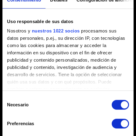
Ve a
BETAS
y selecciona
1_63_legacy_patch
. El
juego se actualizará automáticamente.
Uso responsable de sus datos
Para volver a la versión más reciente del juego, solo
Nosotros y
nuestros 1022 socios
procesamos sus
tienes que seguir los mismos pasos y seleccionar
datos personales, p.ej., su dirección IP, con tecnologías
Ninguna
en el menú de
BETAS
.
como las cookies para almacenar y acceder la
información en su dispositivo con el fin de ofrecer
publicidad y contenido personalizados, medición de
GOG
publicidad y contenido, investigación de audiencia y
desarrollo de servicios. Tiene la opción de seleccionar
Ve a la sección
Instalado
en GOG Galaxy.
quién usa sus datos y con qué propósitos. Puede
Haz clic derecho en
Cyberpunk 2077
y selecciona
cambiar o retirar su consentimiento en cualquier
Gestionar instalación
→
Configurar...
momento desde la Declaración de cookies o clicando en
Selección
el Menú de consentimiento.
Cambia
Canales beta
a
1_63_legacy_patch
.
Necesario
de
consentimiento
Desactiva las actualizaciones automáticas, elige la
Si lo permite, también quisiéramos:
versión que desees y pulsa
Aceptar
.
Preferencias
Recopilar información sobre su ubicación
geográfica que puede tener una precisión de varios