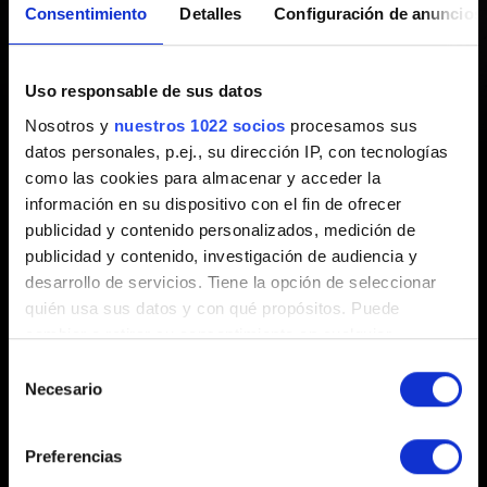
Consentimiento
Detalles
Configuración de anuncios
de GPU
Creado hace 3 años Actualizado hace 8 meses
Uso responsable de sus datos
Nosotros y
nuestros 1022 socios
procesamos sus
Si experimentas fallos o problemas de rendimiento,
datos personales, p.ej., su dirección IP, con tecnologías
asegúrate de tener instalados los controladores gráficos
como las cookies para almacenar y acceder la
más recientes:
información en su dispositivo con el fin de ofrecer
publicidad y contenido personalizados, medición de
NVIDIA
,
AMD
,
Intel
publicidad y contenido, investigación de audiencia y
desarrollo de servicios. Tiene la opción de seleccionar
quién usa sus datos y con qué propósitos. Puede
cambiar o retirar su consentimiento en cualquier
momento desde la Declaración de cookies o clicando en
Selección
el Menú de consentimiento.
Necesario
de
consentimiento
Si lo permite, también quisiéramos:
Preferencias
Español
Recopilar información sobre su ubicación