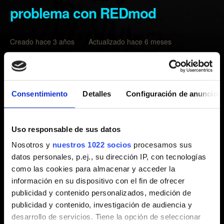
problema con REDmod
Creado hace 3 años Actualizado hace 6 meses
Si quieres informar de un problema con las herramientas
de modding de REDmod, pulsa el siguiente botón. No
olvides adjuntar los registros del siguiente directorio:
Consentimiento
Detalles
Configuración de anuncios
%localappdata%\Programs\CD Projekt
Red\REDlauncher\logs
Uso responsable de sus datos
Nosotros y
nuestros 1022 socios
procesamos sus
Puesto que los mods son contenido creado por la
datos personales, p.ej., su dirección IP, con tecnologías
comunidad, no podemos ofrecerte soporte para ninguno.
como las cookies para almacenar y acceder la
En estos casos, te recomendamos que te pongas
información en su dispositivo con el fin de ofrecer
directamente en contacto con quien haya creado el mod
publicidad y contenido personalizados, medición de
para que te ayude. Además, es posible que no podamos
publicidad y contenido, investigación de audiencia y
aportar soluciones a un juego que ha sido modificado.
desarrollo de servicios. Tiene la opción de seleccionar