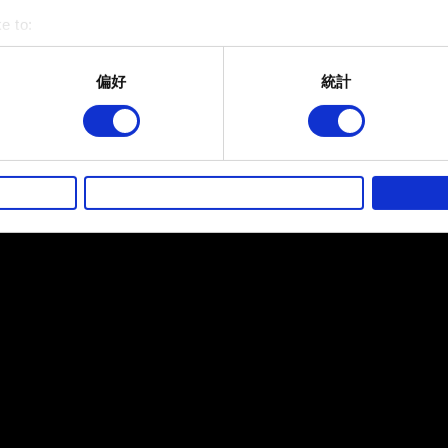
e to:
bout your geographical location which can be accurate to within 
 actively scanning it for specific characteristics (fingerprinting)
偏好
統計
 personal data is processed and set your preferences in the
det
而其他非強制性的選項是為了讓我們蒐集技術上或針對網站內容的
的喜好，並為您推薦合適的內容，偶爾這些資訊也會提供我們的合
徵詢您的同意。
好，並了解我們使用 Cookies 的詳細說明。