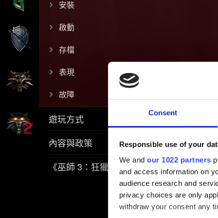
安裝
啟動
存檔
表現
故障
Consent
遊玩方式
內容與政策
Responsible use of your dat
We and
our 1022 partners
pr
《巫師 3：狂獵》REDkit
and access information on yo
audience research and servi
privacy choices are only app
withdraw your consent any tim