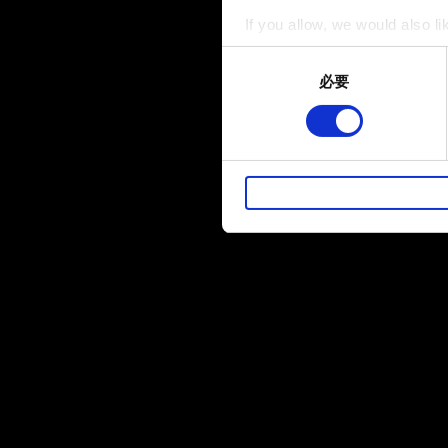
If you allow, we would also lik
Collect information a
Consent
Identify your device by
必要
Selection
Find out more about how your
部分是為了讓網站正常運作，
暢。像是透過社群網站了解您
性的 Cookies 一定會事先
下方的「設定」可以讓您調整偏