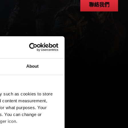
聯絡我們
About
y such as cookies to store
nd content measurement,
for what purposes. Your
es. You can change or
ger icon.