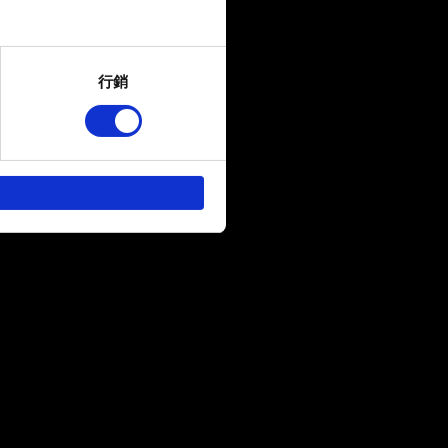
several meters
行銷
ails section
.
回饋，讓您的使用體驗更加順
作夥伴參考。不過這些非強制