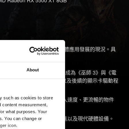
AMD Radeon RX 5500 XT 8GB
系統需求以來，硬體效能與軟體應用發展的現況。具
About
s 10 的支援
，Windows 11 將成為《巫師 3》與《電
持續的安全更新、官方平台支援以及後續的顯示卡驅動程
測試我們的遊戲。
y such as cookies to store
碟（SSD）能提供更快的載入速度、更流暢的物件
nd content measurement,
for what purposes. Your
能讓我們更有效地支援後續的技術改進以及現代硬體設備。
es. You can change or
ger icon.