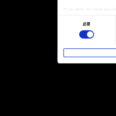
If you allow, we would also lik
Collect information a
Consent
Identify your device by
必要
Selection
Find out more about how your
部分是為了讓網站正常運作，
暢。像是透過社群網站了解您
性的 Cookies 一定會事先
下方的「設定」可以讓您調整偏