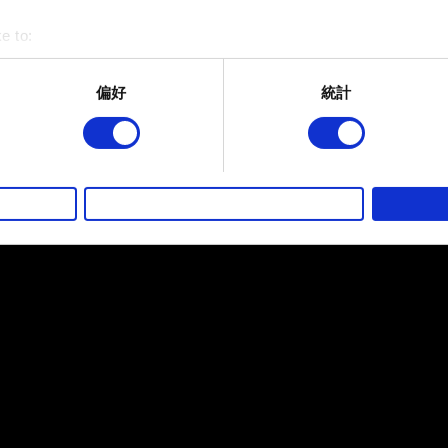
我們未來將僅支援 Windows 11 官方支援的處
我們將僅支援微軟 Windows 11 系統下，
e to:
bout your geographical location which can be accurate to within 
注意，您可以將遊戲降回至先前的舊版本，詳細的
 actively scanning it for specific characteristics (fingerprinting)
偏好
統計
 personal data is processed and set your preferences in the
det
而其他非強制性的選項是為了讓我們蒐集技術上或針對網站內容的
的喜好，並為您推薦合適的內容，偶爾這些資訊也會提供我們的合
徵詢您的同意。
好，並了解我們使用 Cookies 的詳細說明。