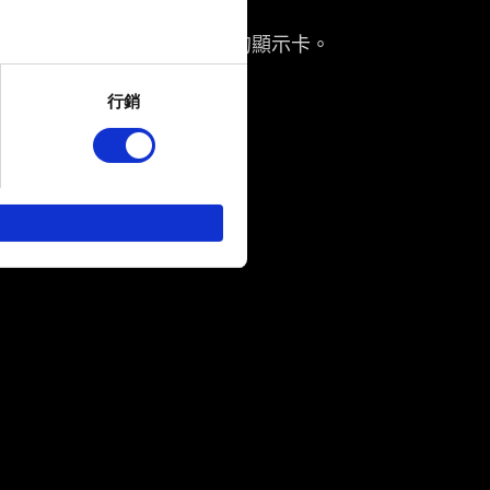
理器。
原廠仍持續提供遊戲驅動程式更新的顯示卡。
several meters
操作教學請點擊
此處
查看。
行銷
ails section
.
回饋，讓您的使用體驗更加順
作夥伴參考。不過這些非強制