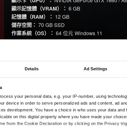
NVIDIA GeForce GTX 1660 / 
顯示卡（GPU）：
6 GB
顯示記憶體（VRAM）：
12 GB
記憶體（RAM）：
70 GB SSD
儲存空間：
64 位元 Windows 11
作業系統（OS）：
這些最低系統配備需求，反映了自我們上一次調整
體調整原因如下：
Details
Ad Settings
隨著微軟於 2025 年 10 月 14 日終止對 Window
馭叛客 2077》的最低作業系統需求。由於缺乏
式支援，我們未來將不再於 Windows 10 系統上
a
ocess your personal data, e.g. your IP-number, using technolog
我們將不再支援傳統硬碟（HDD），因為固態硬
ur device in order to serve personalized ads and content, ad a
串流，並提升整體的效能表現。
ces development. You have a choice in who uses your data and 
本遊戲將僅支援以 DirectX 12 運行，這
licable on this digital property where you have made your choic
e from the Cookie Declaration or by clicking on the Privacy trig