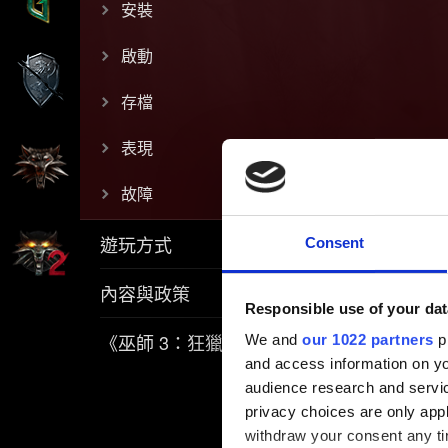
安裝
啟動
存檔
表現
故障
遊玩方式
Consent
內容與政策
Responsible use of your dat
《巫師 3：狂獵》REDkit
We and
our 1022 partners
pr
and access information on yo
audience research and servi
privacy choices are only app
withdraw your consent any tim