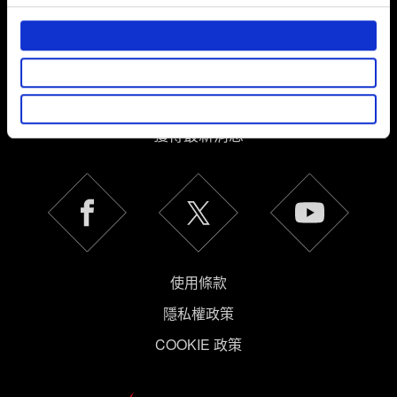
部分是為了讓網站正常運作，而其他非強制性的選項是為
了讓我們蒐集技術上或針對網站內容的回饋，讓您的使用
體驗更加順暢。像是透過社群網站了解您的喜好，並為您
推薦合適的內容，偶爾這些資訊也會提供我們的合作夥伴
繁體中文
參考。不過這些非強制性的 Cookies 一定會事先徵詢您的
獲得最新消息
同意。
下方的「設定」可以讓您調整偏好，並了解我們使用
Cookies 的詳細說明。
使用條款
隱私權政策
COOKIE 政策