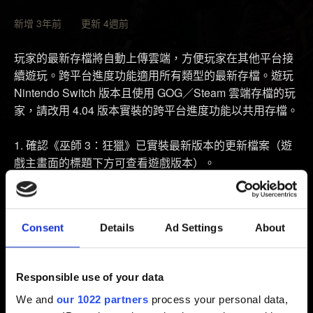
新增 3年前 更新 4週前
玩家的最新存檔將自動上傳雲端，方便玩家在其他平台接
續遊玩。跨平台進度功能適用所有類型的最新存檔。遊玩
Nintendo Switch 版本且使用 GOG／Steam 雲端存檔的玩
家，請改用 4.04 版本實裝的跨平台進度功能以共用存檔。
確認《巫師 3：狂獵》已實裝最新版本的更新檔案（遊
戲主畫面的標題下方可查看遊戲版本）。
選擇「
我的獎勵
」。
依照畫面步驟，完成遊戲與 CD PROJEKT RED 帳戶的
連動。
Consent
Details
Ad Settings
About
連動完成後，預設設定中，跨平台功能將自動啟用（若
想關閉：「
選項
」→「
遊戲設定
」→「
跨平台進度
」）。
Responsible use of your data
開啟「
讀取遊戲
」選單，輸入畫面右邊「
跨平台進度
」
We and
our 1022 partners
process your personal data,
的按鈕／按鍵。