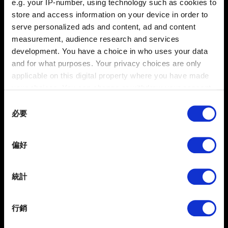
e.g. your IP-number, using technology such as cookies to
store and access information on your device in order to
建立新存檔。該存檔將自動上傳至雲端，且存檔旁將出
serve personalized ads and content, ad and content
現雲朵圖示。
measurement, audience research and services
開啟想接續遊玩的《巫師 3：狂獵》平台版本，選擇
development. You have a choice in who uses your data
「
我的獎勵
」。
and for what purposes. Your privacy choices are only
applicable on this digital property where you have made
完成與第三步同一 CD PROJEKT RED 帳戶的連動。
your choices. You can change or withdraw your consent
已上傳的存檔將顯示於「
讀取遊戲
」選單中。
any time from the Cookie Declaration or by clicking on
Consent
the Privacy trigger icon.
必要
Selection
If you allow, we would also like to:
需要幫忙？
偏好
Collect information about your geographical
location which can be accurate to within several
meters
統計
聯絡我們
Identify your device by actively scanning it for
specific characteristics (fingerprinting)
行銷
Find out more about how your personal data is processed
and set your preferences in the
details section
.