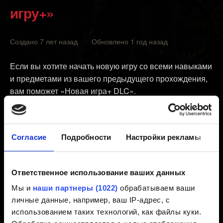
игру+»
Создано 7 лет назад Обновлено 1 год назад
Если вы хотите начать новую игру со всеми навыками
и предметами из вашего предыдущего прохождения,
вам поможет «Новая игра+ DLC».
Если у вас уже есть базовая версия игры «Ведьмак 3:
Дикая Охота», вам нужно скачать DLC под названием
Согласие
Подробности
Настройки рекламы
О
«НОВАЯ ИГРА+» на выбранной игровой платформе
(
инструкция о том, как установить DLC
). Если у вас
есть игра «Ведьмак 3: Дикая Охота» в издании «Игра
Ответственное использование ваших данных
года» или «Полное издание», то «Новая игра +» уже
Мы и
наши партнеры (1022)
обрабатываем ваши
включена в них.
личные данные, например, ваш IP-адрес, с
использованием таких технологий, как файлы куки.
Вы можете запустить «Новую игру+» из главного