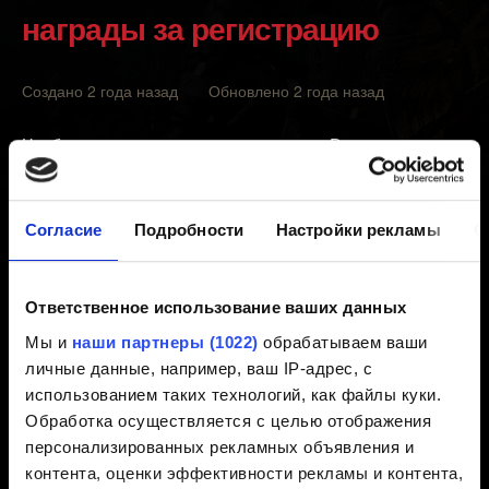
награды за регистрацию
Создано 2 года назад Обновлено 2 года назад
Чтобы получить доступ к комиксу по «Ведьмаку»,
выполните эти действия:
Перейдите по
Согласие
Подробности
Настройки рекламы
О
ссылке
https://www.thewitcher.com/comicbook/
Выберите «Войти с помощью учётной записи
Ответственное использование ваших данных
CDPR».
Мы и
наши партнеры (1022)
обрабатываем ваши
Выполните вход с помощью учётной записи
личные данные, например, ваш IP-адрес, с
CD PROJEKT RED, которую вы использовали для
использованием таких технологий, как файлы куки.
входа в REDlauncher или раздел «Мои награды».
Обработка осуществляется с целью отображения
персонализированных рекламных объявления и
Примечание:
чтобы получить доступ к наградам, вам
контента, оценки эффективности рекламы и контента,