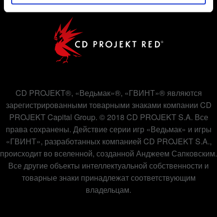
партнёрами, чтобы показывать вам материалы,
которые могут вас заинтересовать, — например, в
социальных сетях. Однако все опциональные файлы
cookie требуют вашего разрешения.
Найти подробную информацию о том, как мы
используем ваши файлы cookie, и изменить
связанные с ними параметры можно в меню
CD PROJEKT®, «Ведьмак»®, «ГВИНТ»® являются
«Настройки» ниже.
зарегистрированными товарными знаками компании CD
PROJEKT Capital Group. © 2018 CD PROJEKT S.A. Все
права сохранены. Действие серии игр «Ведьмак» и игры
«ГВИНТ», разработанных компанией CD PROJEKT S.A.,
происходит во вселенной, созданной Анджеем Сапковским.
Все другие объекты интеллектуальной собственности и
товарные знаки принадлежат соответствующим
владельцам.