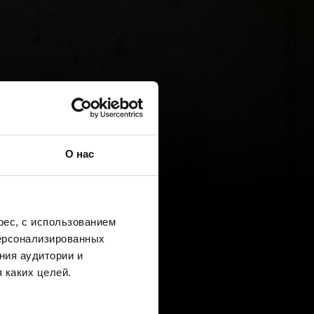
О нас
ес, с использованием
персонализированных
ния аудитории и
 каких целей.