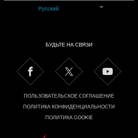
которые могут вас заинтересовать, — например, в
Русский
социальных сетях. Однако все опциональные файлы
cookie требуют вашего разрешения.
Найти подробную информацию о том, как мы
используем ваши файлы cookie, и изменить
БУДЬТЕ НА СВЯЗИ
связанные с ними параметры можно в меню
«Настройки» ниже.
ПОЛЬЗОВАТЕЛЬСКОЕ СОГЛАШЕНИЕ
ПОЛИТИКА КОНФИДЕНЦИАЛЬНОСТИ
ПОЛИТИКА COOKIE