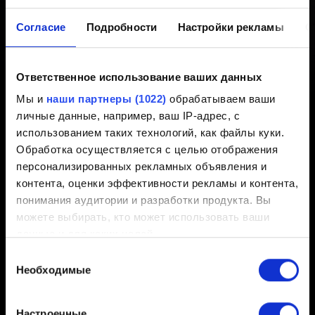
графического процессора
Согласие
Подробности
Настройки рекламы
О
Создано 3 года назад Обновлено 8 месяцев назад
Ответственное использование ваших данных
Если у вас возникают вылеты или проблемы с
Мы и
наши партнеры (1022)
обрабатываем ваши
производительностью, убедитесь, что у вас
личные данные, например, ваш IP-адрес, с
установлена последняя версия графического
использованием таких технологий, как файлы куки.
драйвера.
Обработка осуществляется с целью отображения
персонализированных рекламных объявления и
Они доступны здесь:
NVIDIA
,
AMD
,
Intel
контента, оценки эффективности рекламы и контента,
понимания аудитории и разработки продукта. Вы
можете выбирать, кто может использовать ваши
данные и для каких целей.
Выбор
Если вы разрешите, мы также хотели бы:
Необходимые
согласия
Русский
собирать информацию о вашем
географическом местоположении с возможной
Настроечные