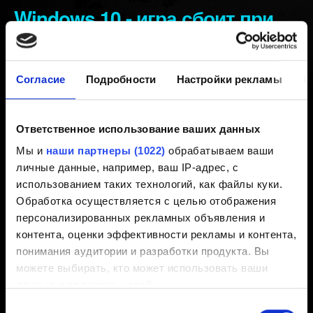
Windows 10 - игра сбоит при
запуске
Согласие
Подробности
Настройки рекламы
О
Создано 5 лет назад Обновлено 6 месяцев назад
Большинство сбоев случается на устаревших версиях
Ответственное использование ваших данных
Windows 10, к примеру, на версиях 1607 (сборка
Мы и
наши партнеры (1022)
обрабатываем ваши
14393) и 1703 (сборка 15063). Это происходит потому,
личные данные, например, ваш IP-адрес, с
что
обновленная версия DirectX 12
, которая
использованием таких технологий, как файлы куки.
используется в
Cyberpunk 2077
, была выпущена
Обработка осуществляется с целью отображения
позже, чем упомянутые сборки.
персонализированных рекламных объявления и
контента, оценки эффективности рекламы и контента,
Если версия вашего Windows 10 ниже 2004, будьте
понимания аудитории и разработки продукта. Вы
добры, обновите её до последней.
Для проверки
можете выбирать, кто может использовать ваши
версии вашей ОС нажмите Win+R и откройте "winver".
данные и для каких целей.
Выбор