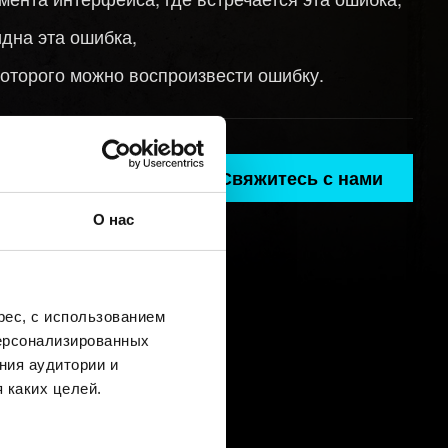
идна эта ошибка,
которого можно воспроизвести ошибку.
Свяжитесь с нами
О нас
ес, с использованием
персонализированных
ния аудитории и
 каких целей.