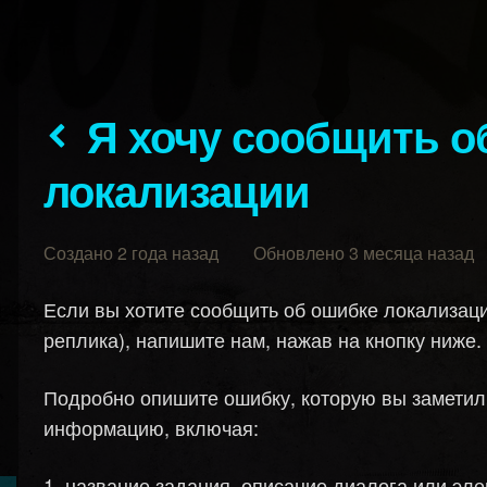
Я хочу сообщить об ошибке
локализации
Создано 2 года назад Обновлено 3 месяца назад
Если вы хотите сообщить об ошибке локализаци
реплика), напишите нам, нажав на кнопку ниже.
Подробно опишите ошибку, которую вы замети
информацию, включая:
название задания, описание диалога или эле