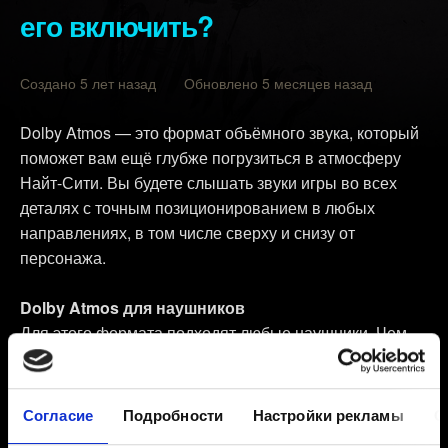
его включить?
Создано 5 лет назад Обновлено 5 месяцев назад
Dolby Atmos — это формат объёмного звука, который
поможет вам ещё глубже погрузиться в атмосферу
Найт-Сити. Вы будете слышать звуки игры во всех
деталях с точным позиционированием в любых
направлениях, в том числе сверху и снизу от
персонажа.
Dolby Atmos для наушников
Для этого формата подходят любые наушники. Чем
выше качество наушников, тем ярче будут ваши
впечатления от Dolby Atmos.
Согласие
Подробности
Настройки рекламы
О
Dolby Atmos для домашнего кинотеатра