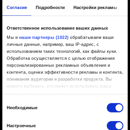
PROJEKT RED в России и
Согласие
Подробности
Настройки рекламы
О
Беларуси
Ответственное использование ваших данных
Мы и
наши партнеры (1022)
обрабатываем ваши
Создано 4 года назад Обновлено 4 года назад
личные данные, например, ваш IP-адрес, с
использованием таких технологий, как файлы куки.
Вы можете ознакомиться с ответами на вопросы о
Обработка осуществляется с целью отображения
работе игр CD PROJEKT RED в России и Беларуси
персонализированных рекламных объявления и
здесь.
контента, оценки эффективности рекламы и контента,
понимания аудитории и разработки продукта. Вы
можете выбирать, кто может использовать ваши
данные и для каких целей.
Выбор
Если вы разрешите, мы также хотели бы:
Необходимые
Русский
согласия
собирать информацию о вашем
географическом местоположении с возможной
Настроечные
точностью до нескольких метров