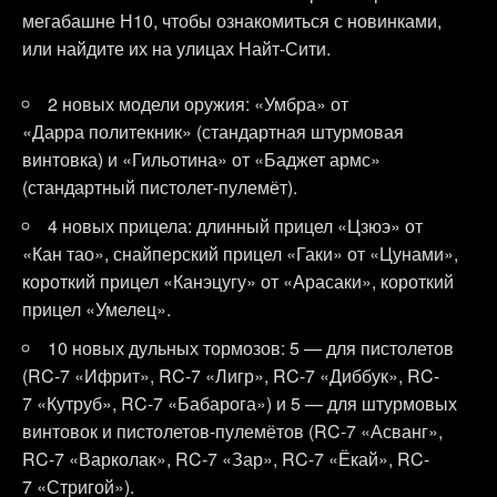
мегабашне Н10, чтобы ознакомиться с новинками,
или найдите их на улицах Найт-Сити.
2 новых модели оружия: «Умбра» от
«Дарра политекник» (стандартная штурмовая
винтовка) и «Гильотина» от «Баджет армс»
(стандартный пистолет-пулемёт).
4 новых прицела: длинный прицел «Цзюэ» от
«Кан тао», снайперский прицел «Гаки» от «Цунами»,
короткий прицел «Канэцугу» от «Арасаки», короткий
прицел «Умелец».
10 новых дульных тормозов: 5 — для пистолетов
(RC-7 «Ифрит», RC-7 «Лигр», RC-7 «Диббук», RC-
7 «Кутруб», RC-7 «Бабарога») и 5 — для штурмовых
винтовок и пистолетов-пулемётов (RC-7 «Асванг»,
RC-7 «Варколак», RC-7 «Зар», RC-7 «Ёкай», RC-
7 «Стригой»).