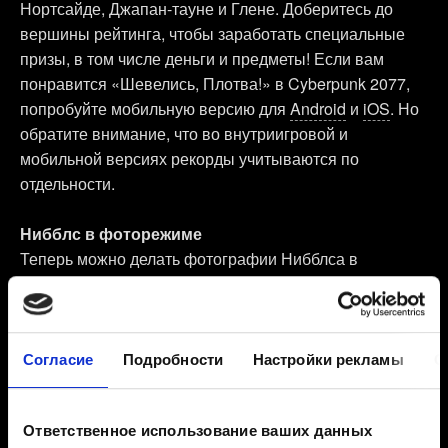
Нортсайде, Джапан-тауне и Глене. Доберитесь до
вершины рейтинга, чтобы заработать специальные
призы, в том числе деньги и предметы! Если вам
понравится «Шевелись, Плотва!» в Cyberpunk 2077,
попробуйте мобильную версию для
Android
и
iOS
. Но
обратите внимание, что во внутриигровой и
мобильной версиях рекорды учитываются по
отдельности.
Нибблс в фоторежиме
Теперь можно делать фотографии Нибблса в
фоторежиме! Войдите в фоторежим, перейдите на
закладку «Поза» и выберите Нибблса в разделе
«Персонажи». Учтите, что эта возможность появится
только после того, как вы пригласите Нибблса в
Согласие
Подробности
Настройки рекламы
О
квартиру Ви.
Ответственное использование ваших данных