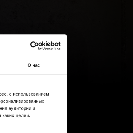
О нас
ес, с использованием
персонализированных
ния аудитории и
 каких целей.