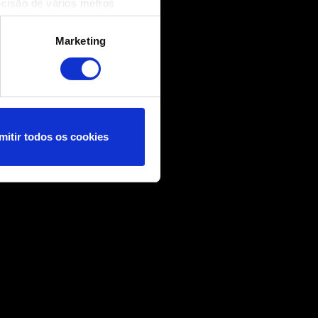
ecisão de vários metros
(impressão digital)
cias na
secção de detalhes
.
Marketing
nformações técnicas e
nçar você, por exemplo, nas
 nossos cookies com os
mitir todos os cookies
ncias no menu