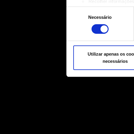
Recolher informações
Identificar o seu disp
Seleção
Saiba mais sobre como os s
Necessário
de
Pode alterar ou retirar o s
consentimento
Alguns são indispensáveis p
relacionadas a conteúdos par
mídias sociais, com algo qu
Utilizar apenas os coo
nossos parceiros. Todos esse
necessários
Você encontrará todos os de
"Configurações" abaixo.