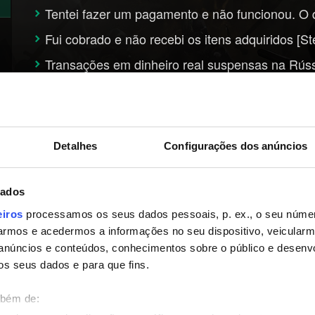
Tentei fazer um pagamento e não funcionou. O
Fui cobrado e não recebi os itens adquiridos [S
Transações em dinheiro real suspensas na Rússi
Conta
Detalhes
Configurações dos anúncios
Como posso cancelar minha conta GOG?
dados
Como alterar meu nome de usuário?
eiros
processamos os seus dados pessoais, p. ex., o seu númer
Erro de login “Não foi possível baixar o perfil d
rmos e acedermos a informações no seu dispositivo, veicular
jogo
anúncios e conteúdos, conhecimentos sobre o público e desenv
os seus dados e para que fins.
Suporte a plataforma encerrado: PlayStation 4 
Posso jogar no Steam usando minha conta G
mbém de: