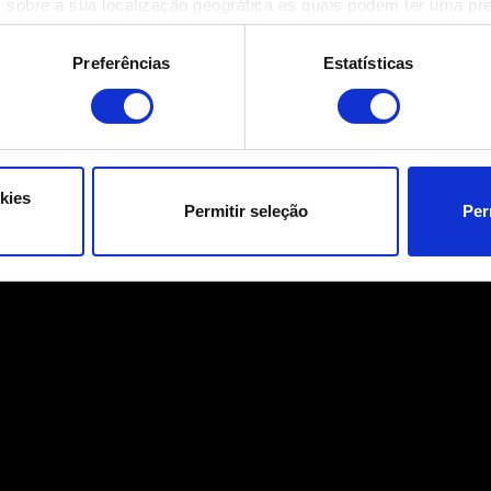
 sobre a sua localização geográfica as quais podem ter uma pr
ositivo analisando de forma ativa as características específicas 
eus dados pessoais são processados e defina as suas preferên
Preferências
Estatísticas
eu consentimento a qualquer momento da Declaração de Cookies.
ara o funcionamento do site. Outros são opcionais e fornecem i
a que o site funcione melhor para você. Para nos ajudar a alca
e possa ser de seu interesse, podemos compartilhar partes dos
kies
Permitir seleção
Per
s cookies adicionais precisarão da sua permissão, no entanto.
talhes sobre o uso de cookies e poderá ajustar as suas preferê