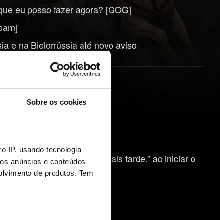
 que eu posso fazer agora? [GOG]
team]
a e na Bielorrússia até novo aviso
Sobre os cookies
o IP, usando tecnologia
o usuário. Tente novamente mais tarde.” ao iniciar o
mos anúncios e conteúdos
olvimento de produtos. Tem
/ Xbox One
OG.com?