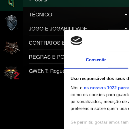
TÉCNICO
JOGO E JOGABILIDADE
CONTRATOS E ITENS
REGRAS E POLÍTICAS
Consentir
GWENT: Rogue Mage
Uso responsável dos seus 
Nós e
os nossos 1022 parc
como os cookies para guarda
personalizados, medição de 
preferência sobre quem usa 
Se permitir, gostaríamos ta