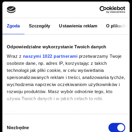
do nowej generacji na
PlayStation 5 Digital Edition,
Zgoda
Szczegóły
Ustawienia reklam
O plikach c
jeśli posiadam egzemplarz
Odpowiedzialne wykorzystanie Twoich danych
płytowy na PlayStation 4?
Wraz z
naszymi 1022 partnerami
przetwarzamy Twoje
osobiste dane, np. adres IP, korzystając z takich
Utworzony 3 lata temu Zaktualizowany 3 lata temu
technologii jak pliki cookie, w celu wyświetlania
spersonalizowanych reklam i treści, analizowania tychże,
Nie. Jeśli posiadasz wersję płytową na PlayStation 4,
wychodzenia naprzeciw oczekiwaniom użytkowników i
musisz załadować płytę do PlayStation 5, aby
rozwoju produktów. Masz wybór odnośnie tego, kto
zainstalować wersję gry dla nowej generacji i móc w nią
używa Twoich danych i w jakich celach to robi.
zagrać.
Jeśli wyrazisz na to zgodę, chcielibyśmy również:
Gromadzić dane dotyczące Twojej lokalizacji
Wybór
Niezbędne
geograficznej z dokładnością nawet do kilku metrów
zgody