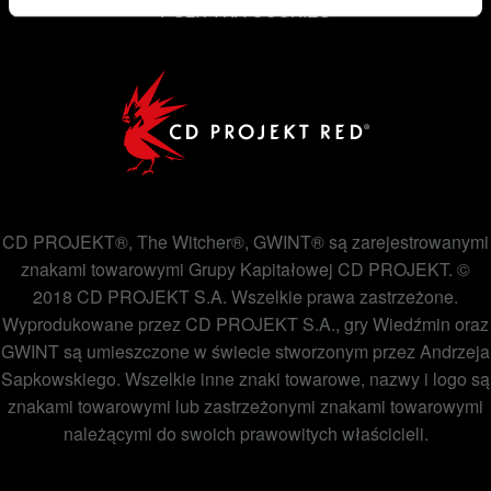
POLITYKA COOKIES
CD PROJEKT®, The Witcher®, GWINT® są zarejestrowanymi
znakami towarowymi Grupy Kapitałowej CD PROJEKT. ©
2018 CD PROJEKT S.A. Wszelkie prawa zastrzeżone.
Wyprodukowane przez CD PROJEKT S.A., gry Wiedźmin oraz
GWINT są umieszczone w świecie stworzonym przez Andrzeja
Sapkowskiego. Wszelkie inne znaki towarowe, nazwy i logo są
znakami towarowymi lub zastrzeżonymi znakami towarowymi
należącymi do swoich prawowitych właścicieli.