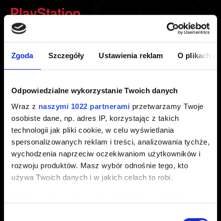
PlayStation
Utworzony 5 lat temu Zaktualizowany 3 lata temu
Zgoda
Szczegóły
Ustawienia reklam
O plikach c
Wyłączenie i włączenie zasilania konsoli pomoże w
rozwiązaniu problemów z wydajnością, awarii i czarnych
ekranów. Nie spowoduje to skasowania żadnych gier ani
Odpowiedzialne wykorzystanie Twoich danych
danych.
Wraz z
naszymi 1022 partnerami
przetwarzamy Twoje
osobiste dane, np. adres IP, korzystając z takich
1. Całkowicie wyłącz zasilanie konsoli. Nie przechodź do
technologii jak pliki cookie, w celu wyświetlania
trybu spoczynku.
spersonalizowanych reklam i treści, analizowania tychże,
2. Zaczekaj, aż diody na PlayStation całkowicie zgasną, i
wychodzenia naprzeciw oczekiwaniom użytkowników i
odłącz kabel zasilania.
rozwoju produktów. Masz wybór odnośnie tego, kto
3. Zaczekaj co najmniej 2 minuty.
używa Twoich danych i w jakich celach to robi.
4. Podłącz kabel zasilania z powrotem do PlayStation i
włącz konsolę.
Jeśli wyrazisz na to zgodę, chcielibyśmy również:
Gromadzić dane dotyczące Twojej lokalizacji
Wybór