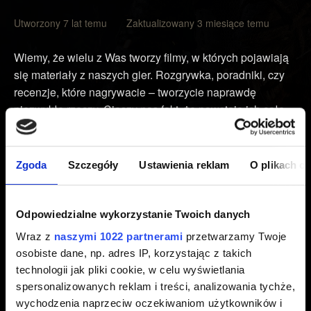
Utworzony 7 lat temu Zaktualizowany 3 miesiące temu
Wiemy, że wielu z Was tworzy filmy, w których pojawiają
się materiały z naszych gier. Rozgrywka, poradniki, czy
recenzje, które nagrywacie – tworzycie naprawdę
niezwykłe rzeczy. Cieszy nas fakt, że powstaje ich całe
mnóstwo. Co więcej, sami uwielbiamy oglądać Waszą
twórczość. Dlatego publikujcie i nadawajcie na żywo za
pośrednictwem YouTube’a, Twitcha, oraz innych platform
Zgoda
Szczegóły
Ustawienia reklam
O plikach c
do dzielenia się filmami.
Pamiętajcie jednak, że swobodne użycie materiałów z
Odpowiedzialne wykorzystanie Twoich danych
naszych gier zakłada, że Wasza twórczość nie powstaje
Wraz z
naszymi 1022 partnerami
przetwarzamy Twoje
w celach komercyjnych, co oznacza, że nie możecie
osobiste dane, np. adres IP, korzystając z takich
pobierać od widzów opłat za dostęp do niej, a także
technologii jak pliki cookie, w celu wyświetlania
sprzedawać czy licencjonować jej podmiotom trzecim za
spersonalizowanych reklam i treści, analizowania tychże,
wynagrodzenie w jakiejkolwiek postaci.
wychodzenia naprzeciw oczekiwaniom użytkowników i