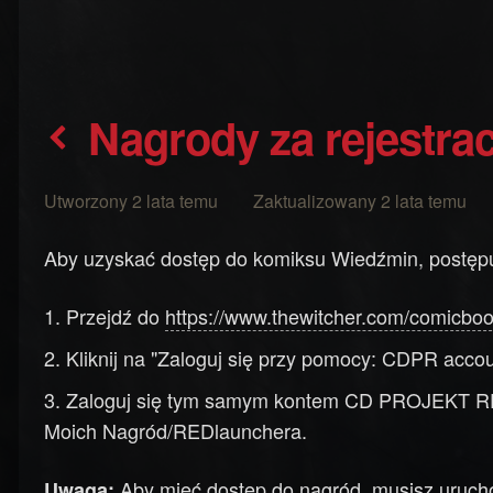
Nagrody za rejestrac
Utworzony 2 lata temu Zaktualizowany 2 lata temu
Aby uzyskać dostęp do komiksu Wiedźmin, postępu
Przejdź do
https://www.thewitcher.com/comicboo
Kliknij na "Zaloguj się przy pomocy: CDPR accou
Zaloguj się tym samym kontem CD PROJEKT RED,
Moich Nagród/REDlaunchera.
Aby mieć dostęp do nagród, musisz urucho
Uwaga: