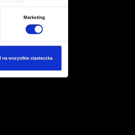
kilku metrów
ch (fingerprinting, czyli
Marketing
sne preferencje w
sekcji
j chwili.
ołecznościowe i analizować
artnerom społecznościowym,
 na wszystkie ciasteczka
anymi od Ciebie lub
dasz się na używanie plików