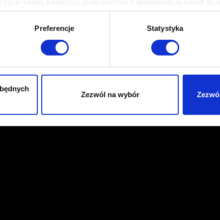
zące Twojej lokalizacji geograficznej z dokładnością nawet do 
rządzenie, aktywnie analizując charakteryzującego je zbiory dany
Preferencje
Statystyka
 tego, jak Twoje osobiste dane są przetwarzane oraz ustaw wła
plików cookie możesz zmienić lub wycofać swoją zgodę w dowolne
do spersonalizowania treści i reklam, aby oferować funkcje sp
ormacje o tym, jak korzystasz z naszej witryny, udostępniamy p
zbędnych
Zezwól na wybór
Zezwól
Partnerzy mogą połączyć te informacje z innymi danymi otrzym
nia z ich usług. Kontynuując korzystanie z naszej witryny, zga