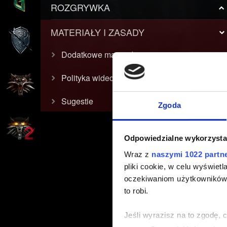
ROZGRYWKA
MATERIAŁY I ZASADY
Dodatkowe materiały
Polityka wideo
Sugestie
Zgoda
Odpowiedzialne wykorzysta
Wraz z
naszymi 1022 partn
pliki cookie, w celu wyświet
oczekiwaniom użytkowników i
to robi.
Jeśli wyrazisz na to zgodę, 