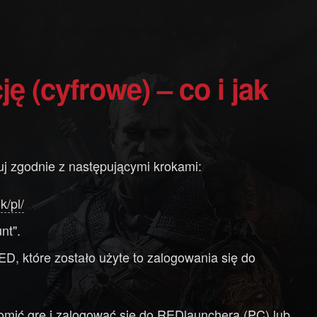
ję (cyfrowe) – co i jak
j zgodnie z następującymi krokami:
k/pl/
nt".
 które zostało użyte to zalogowania się do
mić grę i zalogować się do REDlaunchera (PC) lub