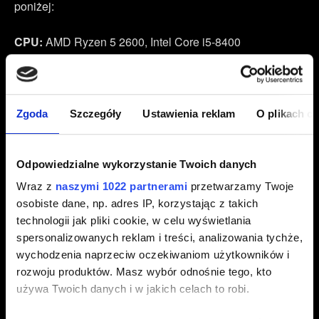
poniżej:
CPU:
AMD Ryzen 5 2600, Intel Core i5-8400
GPU:
NVIDIA GeForce GTX 1660, AMD Radeon RX
5500 XT 8GB
VRAM:
6 GB
RAM:
12 GB
Zgoda
Szczegóły
Ustawienia reklam
O plikach c
Dysk:
70 GB SSD
System:
64-bitowy Windows 11
Odpowiedzialne wykorzystanie Twoich danych
Powyższe minimalne wymagania sprzętowe
Wraz z
naszymi 1022 partnerami
przetwarzamy Twoje
odzwierciedlają postęp technologiczny w zakresie
osobiste dane, np. adres IP, korzystając z takich
sprzętu i oprogramowania, który nastąpił od czasu
technologii jak pliki cookie, w celu wyświetlania
ostatniej aktualizacji wymagań. W szczególności:
spersonalizowanych reklam i treści, analizowania tychże,
wychodzenia naprzeciw oczekiwaniom użytkowników i
W związku z
zakończeniem wsparcia dla Windows 10
rozwoju produktów. Masz wybór odnośnie tego, kto
przez Microsoft z 14 paźdzniernika 2025
zarówno
używa Twoich danych i w jakich celach to robi.
Wiedźmin 3
, jak i
Cyberpunk 2077
będą wymagać