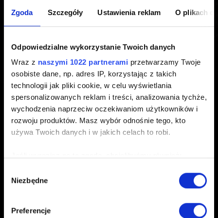
graficznej.
Zgoda
Szczegóły
Ustawienia reklam
O plikach c
Utworzony 3 lata temu Zaktualizowany 8 miesięcy temu
Odpowiedzialne wykorzystanie Twoich danych
Wraz z
naszymi 1022 partnerami
przetwarzamy Twoje
Jeśli gra się zawiesza lub natrafiasz na problemy z
osobiste dane, np. adres IP, korzystając z takich
wydajnością, upewnij się, że masz zainstalowane
technologii jak pliki cookie, w celu wyświetlania
najnowsze sterowniki graficzne.
spersonalizowanych reklam i treści, analizowania tychże,
wychodzenia naprzeciw oczekiwaniom użytkowników i
Możesz je znaleźć tutaj:
NVIDIA
,
AMD
,
Intel
rozwoju produktów. Masz wybór odnośnie tego, kto
używa Twoich danych i w jakich celach to robi.
Jeśli wyrazisz na to zgodę, chcielibyśmy również:
Gromadzić dane dotyczące Twojej lokalizacji
Wybór
Niezbędne
geograficznej z dokładnością nawet do kilku metrów
zgody
Polski
Identyfikować Twoje urządzenie, aktywnie
analizując charakteryzującego je zbiory danych
Preferencje
(fingerprinting, czyli wirtualny odcisk palca)