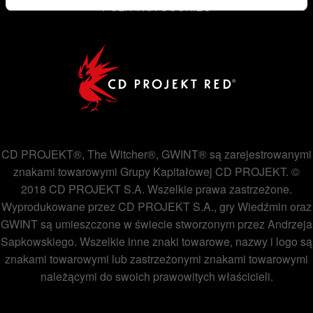
POLITYKA COOKIES
CD PROJEKT®, The Witcher®, GWINT® są zarejestrowanymi
znakami towarowymi Grupy Kapitałowej CD PROJEKT. ©
2018 CD PROJEKT S.A. Wszelkie prawa zastrzeżone.
Wyprodukowane przez CD PROJEKT S.A., gry Wiedźmin oraz
GWINT są umieszczone w świecie stworzonym przez Andrzeja
Sapkowskiego. Wszelkie inne znaki towarowe, nazwy i logo są
znakami towarowymi lub zastrzeżonymi znakami towarowymi
należącymi do swoich prawowitych właścicieli.