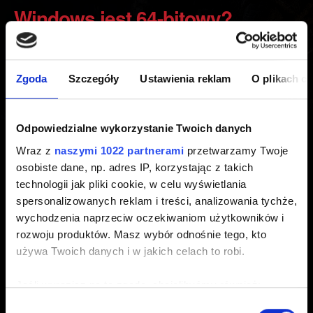
Windows jest 64-bitowy?
Utworzony 5 lat temu Zaktualizowany 10 miesięcy temu
Zgoda
Szczegóły
Ustawienia reklam
O plikach c
Aby uruchomić Cyberpunka 2077, potrzebny jest 64-
bitowy system
Windows 10
. Należy zwrócić uwagę, że
Windows 7, 8 i 8.1
nie są obsługiwane.
Odpowiedzialne wykorzystanie Twoich danych
Wraz z
naszymi 1022 partnerami
przetwarzamy Twoje
Jak sprawdzić, czy posiadasz 64-bitową czy 32-bitową
osobiste dane, np. adres IP, korzystając z takich
wersję systemu Windows?
technologii jak pliki cookie, w celu wyświetlania
spersonalizowanych reklam i treści, analizowania tychże,
1. Kliknij przycisk Start.
wychodzenia naprzeciw oczekiwaniom użytkowników i
2. Kliknij Ustawienia w menu Start.
rozwoju produktów. Masz wybór odnośnie tego, kto
3. Przejdź do opcji System -> Informacje.
używa Twoich danych i w jakich celach to robi.
4. W zakładce Informacje odszukaj pole „Typ systemu”,
które wskazuje system operacyjny i rodzaj procesora.
Jeśli wyrazisz na to zgodę, chcielibyśmy również:
Gromadzić dane dotyczące Twojej lokalizacji
Wybór