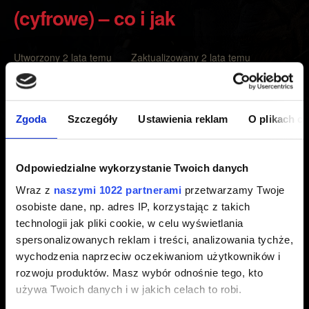
(cyfrowe) – co i jak
Utworzony 2 lata temu Zaktualizowany 2 lata temu
Aby uzyskać dostęp do komiksu Wiedźmin, postępuj
zgodnie z następującymi krokami:
Zgoda
Szczegóły
Ustawienia reklam
O plikach c
Przejdź do
https://www.thewitcher.com/comicbook/pl/
Kliknij na "Zaloguj się przy pomocy: CDPR account".
Odpowiedzialne wykorzystanie Twoich danych
Zaloguj się tym samym kontem CD PROJEKT RED,
Wraz z
naszymi 1022 partnerami
przetwarzamy Twoje
osobiste dane, np. adres IP, korzystając z takich
które zostało użyte to zalogowania się do Moich
technologii jak pliki cookie, w celu wyświetlania
Nagród/REDlaunchera.
spersonalizowanych reklam i treści, analizowania tychże,
wychodzenia naprzeciw oczekiwaniom użytkowników i
Uwaga:
Aby mieć dostęp do nagród, musisz uruchomić
rozwoju produktów. Masz wybór odnośnie tego, kto
grę i zalogować się do REDlaunchera (PC) lub Moich
używa Twoich danych i w jakich celach to robi.
Nagród w menu głównym (konsole) za pomocą swojego