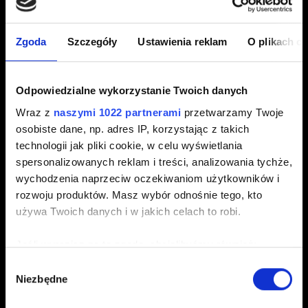
Edycja Kompletna
Zgoda
Szczegóły
Ustawienia reklam
O plikach c
E-mail (uwaga na literówki)
Odpowiedzialne wykorzystanie Twoich danych
Wraz z
naszymi 1022 partnerami
przetwarzamy Twoje
osobiste dane, np. adres IP, korzystając z takich
Krótki opis problemu
technologii jak pliki cookie, w celu wyświetlania
spersonalizowanych reklam i treści, analizowania tychże,
wychodzenia naprzeciw oczekiwaniom użytkowników i
rozwoju produktów. Masz wybór odnośnie tego, kto
0/20
używa Twoich danych i w jakich celach to robi.
Jeśli wyrazisz na to zgodę, chcielibyśmy również:
Dodaj plik
Gromadzić dane dotyczące Twojej lokalizacji
Wybór
Możesz załączyć do zgłoszenia plik np. zrzut ekranu.
Niezbędne
geograficznej z dokładnością nawet do kilku metrów
zgody
Limit: 12 MB.
Identyfikować Twoje urządzenie, aktywnie