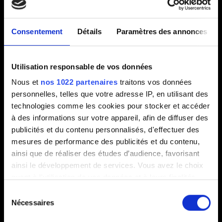
Complete Edition
Consentement
Détails
Paramètres des annonces
E-mail (attention aux coquilles !)
Utilisation responsable de vos données
Nous et
nos 1022 partenaires
traitons vos données
Courte description du problème
personnelles, telles que votre adresse IP, en utilisant des
technologies comme les cookies pour stocker et accéder
à des informations sur votre appareil, afin de diffuser des
publicités et du contenu personnalisés, d'effectuer des
0/20
mesures de performance des publicités et du contenu,
ainsi que de réaliser des études d’audience, favorisant
ainsi le développement de services. Vous avez le choix
Ajouter un fichier
quant à l'utilisation de vos données et à leurs finalités.
Vous pouvez joindre un fichier à votre rapport, comme une
Vous pouvez modifier ou retirer votre consentement à
Sélection
capture d'écran dans le cas de problèmes graphiques. Limite :
tout moment en consultant la Déclaration relative aux
Nécessaires
du
12 Mo.
cookies ou en cliquant sur l'icône de confidentialité.
consentement