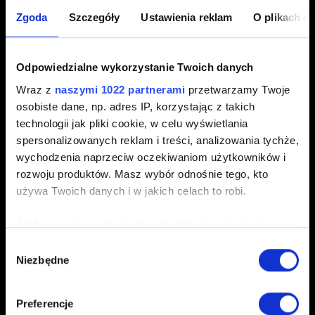
Zapisy stanu gry
Zgoda
Szczegóły
Ustawienia reklam
O plikach c
Nie natrafiłem na skrzynię/chcę sprawdzić inne
wybory i ich konsekwencje w grze. Czy mogę
Odpowiedzialne wykorzystanie Twoich danych
wczytać wcześniejszy zapis stanu gry?
Wraz z
naszymi 1022 partnerami
przetwarzamy Twoje
osobiste dane, np. adres IP, korzystając z takich
technologii jak pliki cookie, w celu wyświetlania
spersonalizowanych reklam i treści, analizowania tychże,
Wydajność
wychodzenia naprzeciw oczekiwaniom użytkowników i
rozwoju produktów. Masz wybór odnośnie tego, kto
[Starsze Karty Radeon] Gra zawiesza się
używa Twoich danych i w jakich celach to robi.
Jak utworzyć raport DxDiag?
Jeśli wyrazisz na to zgodę, chcielibyśmy również:
Korzystając z kontrolera sterowanie jest
Gromadzić dane dotyczące Twojej lokalizacji
Wybór
odwrócone, niektóre przyciski nie działają
Niezbędne
geograficznej z dokładnością nawet do kilku metrów
zgody
Wspierane kontrolery
Identyfikować Twoje urządzenie, aktywnie
analizując charakteryzującego je zbiory danych
Preferencje
(fingerprinting, czyli wirtualny odcisk palca)