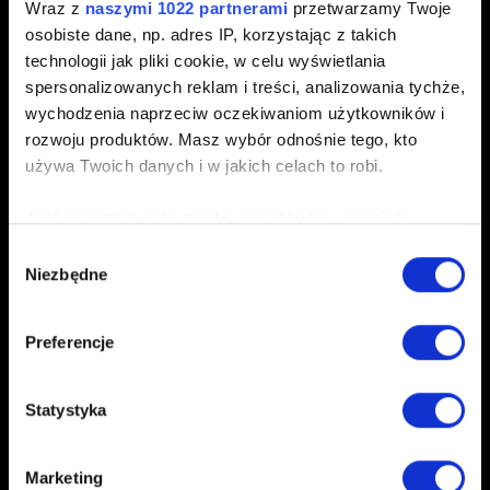
0/20
Wraz z
naszymi 1022 partnerami
przetwarzamy Twoje
osobiste dane, np. adres IP, korzystając z takich
technologii jak pliki cookie, w celu wyświetlania
Dodaj plik
spersonalizowanych reklam i treści, analizowania tychże,
Możesz załączyć do zgłoszenia plik np. zrzut ekranu.
wychodzenia naprzeciw oczekiwaniom użytkowników i
Limit: 12 MB.
rozwoju produktów. Masz wybór odnośnie tego, kto
używa Twoich danych i w jakich celach to robi.
Przeglądaj
Jeśli wyrazisz na to zgodę, chcielibyśmy również:
Gromadzić dane dotyczące Twojej lokalizacji
Wybór
Niezbędne
geograficznej z dokładnością nawet do kilku metrów
zgody
Identyfikować Twoje urządzenie, aktywnie
analizując charakteryzującego je zbiory danych
Preferencje
(fingerprinting, czyli wirtualny odcisk palca)
Wyślij
Dowiedz się więcej odnośnie tego, jak Twoje osobiste
Statystyka
dane są przetwarzane oraz ustaw własne preferencje w
sekcji szczegółów
. W Deklaracji plików cookie możesz
zmienić lub wycofać swoją zgodę w dowolnej chwili.
Informacja na temat Twoich danych osobowych
Marketing