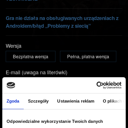
Gra nie działa na obsługiwanych urządzeniach z
Androidem/błąd „Problemy z siecią”
Wersja
Bezpłatna wersja
Pełna, płatna wersja
E-mail (uwaga na literówki)
Krótki opis problemu
Zgoda
Szczegóły
Ustawienia reklam
O plikach c
Odpowiedzialne wykorzystanie Twoich danych