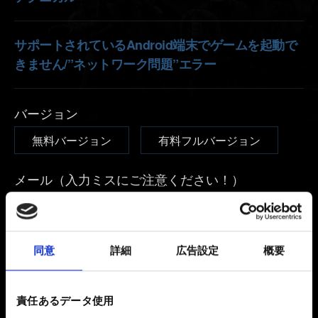
サポートされているAndroid端末でゲームを起動で
きません/”ネットワーク問題”エラー
バージョン
無料バージョン
有料フルバージョン
メール（入力ミスにご注意ください！）
発生している問題の詳細
同意
詳細
広告設定
概要
責任あるデータ使用