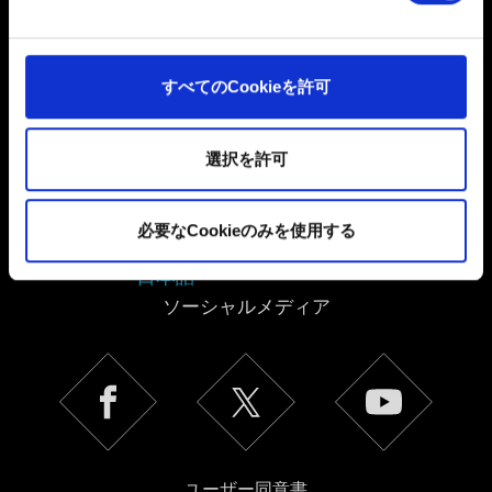
個人データの取り扱いに関するお知らせ
よびコンテンツ関連のフィードバックを送信します。ま
た、ソーシャルメディア上などでお客様が興味を持ちそ
うなコンテンツをお届けするために、一部のCookieをパ
すべてのCookieを許可
ートナーに提供する場合があります。お客様の許可なく
これらのオプションが有効になることはありません。
選択を許可
Cookieの使用およびパフォーマンスの変更点に関する詳
細は、下記の「設定」メニューでご確認ください。
必要なCookieのみを使用する
日本語
ソーシャルメディア
ユーザー同意書