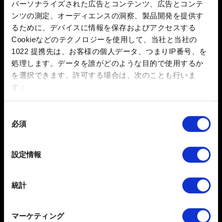
パーソナライズされた広告とコンテンツ、広告とコンテ
0/20
ンツの測定、オーディエンスの洞察、製品開発を提供す
るために、デバイスに情報を保存およびアクセスする
ファイルを追加
Cookieなどのテクノロジーを使用して、当社と当社の
1022 提携先は、お客様の個人データ、つまりIP番号、を
このレポートにファイルを添付できます。例：グラフィック
処理します。データを誰がどのような目的で使用するか
関連の問題の場合、画面写真
を選択できます。
許可する場合は、次のことも行いま
容量制限：12 MB
す：
参照
数メートル以内の誤差の地理的な位置情報を収集
します
同
必須
特定の特性（フィンガープリント）を積極的にス
意
キャンしてデバイスを特定します
の
選
詳細セクション
で個人データの処理方法と設定を行って
設定情報
択
ください。「Cookie宣言」からいつでも同意を変更また
は撤回できます。
送信
統計
一部のCookieはウェブサイトの機能を正常にお使いいた
だくために必要なものです。その他のCookieは、ウェブ
マーケティング
サイトの品質向上のために、オプションとして技術的お