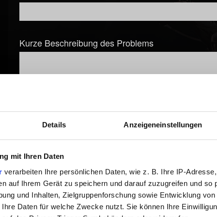
Kurze Beschreibung des Problems
Datei hinzufügen
Details
Anzeigeneinstellungen
Du kannst deinem Bericht eine Datei anhängen, z.B. bei Grafi
g mit Ihren Daten
Durchsuchen
r
verarbeiten Ihre persönlichen Daten, wie z. B. Ihre IP-Adresse,
en auf Ihrem Gerät zu speichern und darauf zuzugreifen und so 
ung und Inhalten, Zielgruppenforschung sowie Entwicklung von
 Ihre Daten für welche Zwecke nutzt. Sie können Ihre Einwilligun