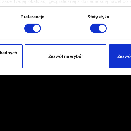
zące Twojej lokalizacji geograficznej z dokładnością nawet do 
rządzenie, aktywnie analizując charakteryzującego je zbiory dany
Preferencje
Statystyka
 tego, jak Twoje osobiste dane są przetwarzane oraz ustaw wła
plików cookie możesz zmienić lub wycofać swoją zgodę w dowolne
do spersonalizowania treści i reklam, aby oferować funkcje sp
ormacje o tym, jak korzystasz z naszej witryny, udostępniamy p
zbędnych
Zezwól na wybór
Zezwól
Partnerzy mogą połączyć te informacje z innymi danymi otrzym
nia z ich usług. Kontynuując korzystanie z naszej witryny, zga