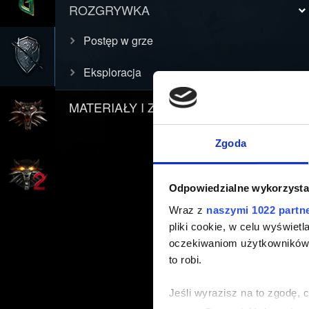
ROZGRYWKA
Postęp w grze
Eksploracja
MATERIAŁY I ZASADY
Zgoda
Odpowiedzialne wykorzysta
Wraz z
naszymi 1022 partn
pliki cookie, w celu wyświet
oczekiwaniom użytkowników i
to robi.
Jeśli wyrazisz na to zgodę, 