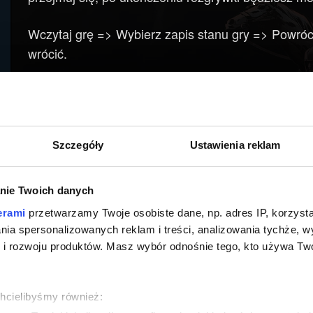
Wczytaj grę => Wybierz zapis stanu gry => Powróc 
wrócić.
Jeśli zdecydujesz się cofnąć, Twój zapis 
WAŻNE!
się do krainy z trzeciego rozdziału, kolejne wczyta
Szczegóły
Ustawienia reklam
nie Twoich danych
erami
przetwarzamy Twoje osobiste dane, np. adres IP, korzystaj
lania spersonalizowanych reklam i treści, analizowania tychże,
 rozwoju produktów. Masz wybór odnośnie tego, kto używa Twoi
chcielibyśmy również: