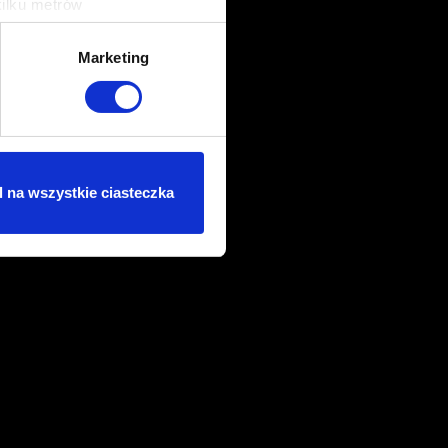
kilku metrów
ch (fingerprinting, czyli
Marketing
sne preferencje w
sekcji
j chwili.
ołecznościowe i analizować
artnerom społecznościowym,
 na wszystkie ciasteczka
anymi od Ciebie lub
dasz się na używanie plików