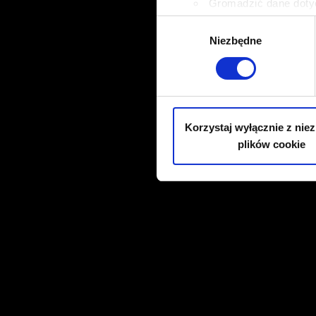
Gromadzić dane dotyc
Identyfikować Twoje u
Wybór
wirtualny odcisk palca)
Niezbędne
zgody
Dowiedz się więcej odnośnie
szczegółów
. W Deklaracji 
Wykorzystujemy pliki cookie 
ruch w naszej witrynie. Inf
Korzystaj wyłącznie z nie
reklamowym i analitycznym. 
plików cookie
uzyskanymi podczas korzysta
cookie.