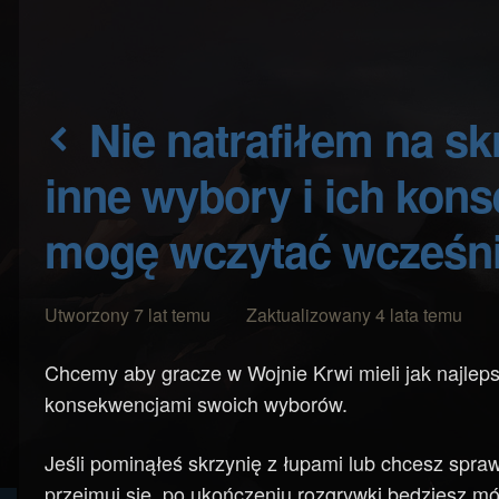
Nie natrafiłem na skrzynię/chcę sprawdzić
inne wybory i ich kon
mogę wczytać wcześnie
Utworzony 7 lat temu Zaktualizowany 4 lata temu
Chcemy aby gracze w Wojnie Krwi mieli jak najleps
konsekwencjami swoich wyborów.
Jeśli pominąłeś skrzynię z łupami lub chcesz spraw
przejmuj się, po ukończeniu rozgrywki będziesz mó