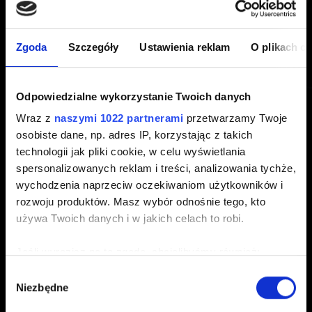
Zgoda
Szczegóły
Ustawienia reklam
O plikach c
Postęp w grze
Zablokowany postęp w grze
Odpowiedzialne wykorzystanie Twoich danych
Wraz z
naszymi 1022 partnerami
przetwarzamy Twoje
osobiste dane, np. adres IP, korzystając z takich
technologii jak pliki cookie, w celu wyświetlania
Eksploracja
spersonalizowanych reklam i treści, analizowania tychże,
wychodzenia naprzeciw oczekiwaniom użytkowników i
Nie natrafiłem na skrzynię/chcę sprawdzić inne
rozwoju produktów. Masz wybór odnośnie tego, kto
wybory i ich konsekwencje w grze. Czy mogę
używa Twoich danych i w jakich celach to robi.
wczytać wcześniejszy zapis stanu gry?
Jeśli wyrazisz na to zgodę, chcielibyśmy również:
Gromadzić dane dotyczące Twojej lokalizacji
Wybór
Niezbędne
geograficznej z dokładnością nawet do kilku metrów
zgody
Identyfikować Twoje urządzenie, aktywnie