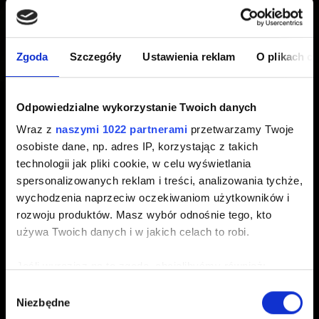
Szczegółowe informacje na temat Rady ds. Balansu, jej
zasad oraz tego, jak do niej dołączyć, znajdziesz
tutaj
.
Jeśli napotkasz problemy z Radą ds. Balansu, skontaktuj
Zgoda
Szczegóły
Ustawienia reklam
O plikach c
się z nami, wciskając przycisk znajdujący się poniżej.
Uwaga:
Nie możemy ingerować w zmiany wprowadzane
Odpowiedzialne wykorzystanie Twoich danych
przez społeczność za pośrednictwem Rady ds. Balansu.
Wraz z
naszymi 1022 partnerami
przetwarzamy Twoje
osobiste dane, np. adres IP, korzystając z takich
technologii jak pliki cookie, w celu wyświetlania
spersonalizowanych reklam i treści, analizowania tychże,
Potrzebujesz pomocy?
wychodzenia naprzeciw oczekiwaniom użytkowników i
rozwoju produktów. Masz wybór odnośnie tego, kto
używa Twoich danych i w jakich celach to robi.
Zaloguj się na konto GOG.COM i
skontaktuj się z nami!
Jeśli wyrazisz na to zgodę, chcielibyśmy również:
Gromadzić dane dotyczące Twojej lokalizacji
Wybór
Niezbędne
geograficznej z dokładnością nawet do kilku metrów
zgody