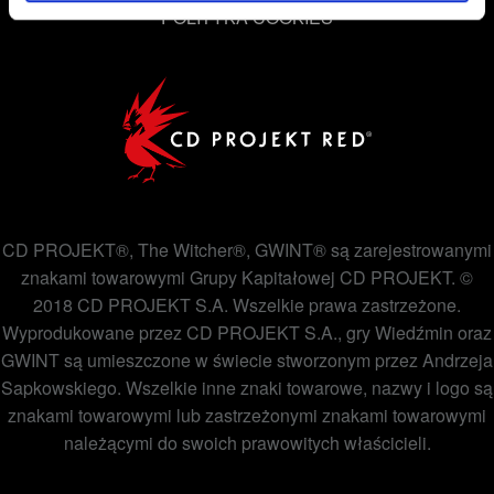
POLITYKA COOKIES
CD PROJEKT®, The Witcher®, GWINT® są zarejestrowanymi
znakami towarowymi Grupy Kapitałowej CD PROJEKT. ©
2018 CD PROJEKT S.A. Wszelkie prawa zastrzeżone.
Wyprodukowane przez CD PROJEKT S.A., gry Wiedźmin oraz
GWINT są umieszczone w świecie stworzonym przez Andrzeja
Sapkowskiego. Wszelkie inne znaki towarowe, nazwy i logo są
znakami towarowymi lub zastrzeżonymi znakami towarowymi
należącymi do swoich prawowitych właścicieli.