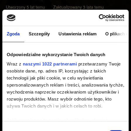
Utworzony 5 lat temu Zaktualizowany 3 lata temu
Począwszy od rangi 25 postępy rankingowe graczy mogą
zostać cofnięte maksymalnie o trzy rangi na początku
Zgoda
Szczegóły
Ustawienia reklam
O plikach c
każdego sezonu. Poniżej znajduje się diagram
prezentujący, o ile spadnie ranga gracza na zakończenie
sezonu.
Odpowiedzialne wykorzystanie Twoich danych
Wraz z
naszymi 1022 partnerami
przetwarzamy Twoje
25-14
1 ranga
osobiste dane, np. adres IP, korzystając z takich
technologii jak pliki cookie, w celu wyświetlania
13-1
2 rangi
spersonalizowanych reklam i treści, analizowania tychże,
wychodzenia naprzeciw oczekiwaniom użytkowników i
PRO
3 rangi
rozwoju produktów. Masz wybór odnośnie tego, kto
używa Twoich danych i w jakich celach to robi.
Jeśli wyrazisz na to zgodę, chcielibyśmy również:
Najlepszych 500 graczy pozostanie w randze PRO.
Gromadzić dane dotyczące Twojej lokalizacji
Wybór