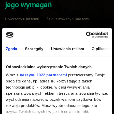
jego wymagań
Utworzony 6 lat temu Zaktualizowany 2 lata temu
Jeśli spełniłeś wymogi danego kontraktu i nie został on
ukończony (lub jego postęp nie jest poczyniony), proszę
prześlij nam następujące informacje:
Zgoda
Szczegóły
Ustawienia reklam
O plikach c
1) Zrzut ekranu wyświetlający kontrakt z poziomu profilu
gracza w grze (alternatywnie prześlij
Odpowiedzialne wykorzystanie Twoich danych
dokładną nazwę tego kontraktu).
Wraz z
naszymi 1022 partnerami
przetwarzamy Twoje
osobiste dane, np. adres IP, korzystając z takich
2) Sprecyzuj akcję, którą wykonałeś, która powinna
technologii jak pliki cookie, w celu wyświetlania
spowodować, że kontrakt zostanie ukończony.
spersonalizowanych reklam i treści, analizowania tychże,
wychodzenia naprzeciw oczekiwaniom użytkowników i
2) Data i czas spełnienia wymogów.
rozwoju produktów. Masz wybór odnośnie tego, kto
używa Twoich danych i w jakich celach to robi.