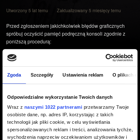
Utworzony 5 lat temu Zaktualizowany 5 miesięcy temu
Przed zgłoszeniem jakichkolwiek błędów graficznych
spróbuj oczyścić pamięć podręczną konsoli zgodnie z
poniższą procedurą:
Wyłącz konsolę Xbox, trzymając przycisk Xbox z
przodu konsoli przez co najmniej 10 sekund.
Odłącz kabel zasilania.
Zgoda
Szczegóły
Ustawienia reklam
O plikach c
Odczekaj dwie minuty.
Podłącz kabel zasilania z powrotem i włącz konsolę,
Odpowiedzialne wykorzystanie Twoich danych
naciskając przycisk Xbox na konsoli lub na kontrolerze.
Wraz z
naszymi 1022 partnerami
przetwarzamy Twoje
osobiste dane, np. adres IP, korzystając z takich
Następnie uruchom grę i wczytaj zapis utworzony przed
technologii jak pliki cookie, w celu wyświetlania
wystąpieniem problemu.
spersonalizowanych reklam i treści, analizowania tychże,
wychodzenia naprzeciw oczekiwaniom użytkowników i