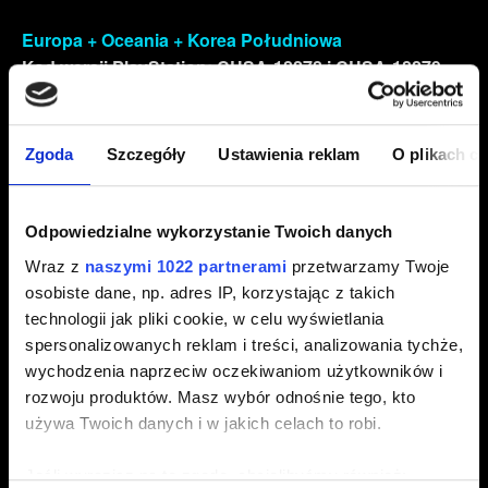
Europa + Oceania + Korea Południowa
Kod wersji PlayStation: CUSA-18278 i CUSA-18279
W tym: Andora, Austria, Francja, Niemcy, Włochy,
Liechtenstein, Luksemburg, Monako, San Marino,
Hiszpania, Szwajcaria, Australia, Nowa Zelandia
Zgoda
Szczegóły
Ustawienia reklam
O plikach c
Dialogi – angielski, francuski, włoski, niemiecki,
hiszpański, koreański, portugalski (wariant brazylijski)
Napisy – angielski, francuski, włoski, niemiecki,
Odpowiedzialne wykorzystanie Twoich danych
hiszpański, polski, koreański, portugalski (wariant
Wraz z
naszymi 1022 partnerami
przetwarzamy Twoje
brazylijski)
osobiste dane, np. adres IP, korzystając z takich
technologii jak pliki cookie, w celu wyświetlania
Europa
spersonalizowanych reklam i treści, analizowania tychże,
W niektórych z poniższych krajów wersja pudełkowa
wychodzenia naprzeciw oczekiwaniom użytkowników i
może zawierać inne języki - dowiedz się od swojego
rozwoju produktów. Masz wybór odnośnie tego, kto
sprzedawcy, którą wersję pudełkową posiada na
używa Twoich danych i w jakich celach to robi.
stanie
W tym: Belgia, Cypr, Dania, Finlandia, Grecja, Islandia,
Jeśli wyrazisz na to zgodę, chcielibyśmy również: