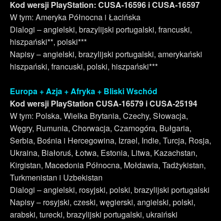
Kod wersji PlayStation: CUSA-16596 i CUSA-16597
W tym: Ameryka Północna i Łacińska
Dialogi – angielski, brazylijski portugalski, francuski,
hiszpański**, polski***
Napisy – angielski, brazylijski portugalski, amerykański
hiszpański, francuski, polski, hiszpański***
Europa + Azja + Afryka + Bliski Wschód
Kod wersji PlayStation CUSA-16579 i CUSA-25194
W tym: Polska, Wielka Brytania, Czechy, Słowacja,
Węgry, Rumunia, Chorwacja, Czarnogóra, Bułgaria,
Serbia, Bośnia i Hercegowina, Izrael, Indie, Turcja, Rosja,
Ukraina, Białoruś, Łotwa, Estonia, Litwa, Kazachstan,
Kirgistan, Macedonia Północna, Mołdawia, Tadżykistan,
Turkmenistan i Uzbekistan
Dialogi – angielski, rosyjski, polski, brazylijski portugalski
Napisy – rosyjski, czeski, węgierski, angielski, polski,
arabski, turecki, brazylijski portugalski, ukraiński