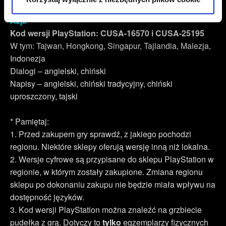
naszej witryny, zgadasz się na używanie plików cookie.
Azja
Kod wersji PlayStation: CUSA-16570 i CUSA-25195
W tym: Tajwan, Hongkong, Singapur, Tajlandia, Malezja,
Indonezja
Dialogi – angielski, chiński
Napisy – angielski, chiński tradycyjny, chiński
uproszczony, tajski
* Pamiętaj:
1. Przed zakupem gry sprawdź, z jakiego pochodzi
regionu. Niektóre sklepy oferują wersję inną niż lokalna.
2. Wersje cyfrowe są przypisane do sklepu PlayStation w
regionie, w którym zostały zakupione. Zmiana regionu
sklepu po dokonaniu zakupu nie będzie miała wpływu na
dostępność języków.
3. Kod wersji PlayStation można znaleźć na grzbiecie
pudełka z grą. Dotyczy to
tylko
egzemplarzy fizycznych