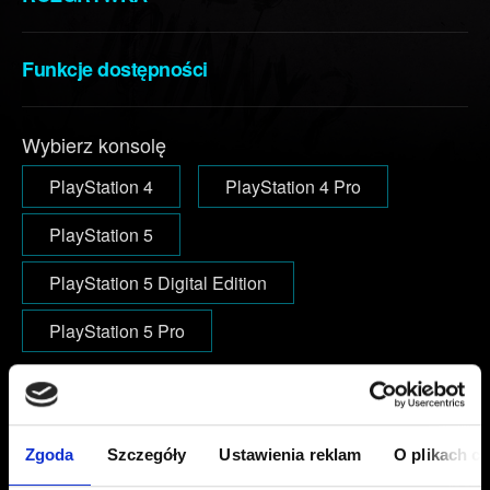
Funkcje dostępności
Wybierz konsolę
PlayStation 4
PlayStation 4 Pro
PlayStation 5
PlayStation 5 Digital Edition
PlayStation 5 Pro
E-mail (uwaga na literówki)
Zgoda
Szczegóły
Ustawienia reklam
O plikach c