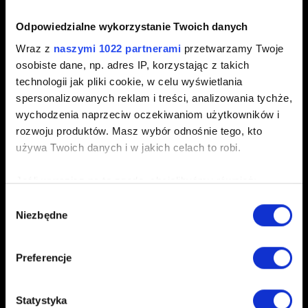
Krótki opis problemu
Odpowiedzialne wykorzystanie Twoich danych
Wraz z
naszymi 1022 partnerami
przetwarzamy Twoje
osobiste dane, np. adres IP, korzystając z takich
0/20
technologii jak pliki cookie, w celu wyświetlania
spersonalizowanych reklam i treści, analizowania tychże,
wychodzenia naprzeciw oczekiwaniom użytkowników i
Dodaj plik
rozwoju produktów. Masz wybór odnośnie tego, kto
Możesz załączyć do zgłoszenia plik np. zrzut ekranu.
używa Twoich danych i w jakich celach to robi.
Limit: 12 MB.
Jeśli wyrazisz na to zgodę, chcielibyśmy również:
Przeglądaj
Gromadzić dane dotyczące Twojej lokalizacji
Wybór
Niezbędne
geograficznej z dokładnością nawet do kilku metrów
zgody
Identyfikować Twoje urządzenie, aktywnie
analizując charakteryzującego je zbiory danych
Preferencje
(fingerprinting, czyli wirtualny odcisk palca)
Dowiedz się więcej odnośnie tego, jak Twoje osobiste
Statystyka
dane są przetwarzane oraz ustaw własne preferencje w
Wyślij