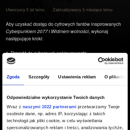
Utworzony 5 lat temu Zaktualizowany 3 miesiące temu
Aby uzyskać dostęp do cyfrowych fantów inspirowanych
Cyberpunkiem 2077
i
Widmem wolności
, wykonaj
następujące kroki:
Przejdź do
cyberpunk.net/myrewards
.
Kliknij
Pobierz fanty
.
Zaloguj się na swoje konto CD PROJEKT RED.
Zgoda
Szczegóły
Ustawienia reklam
O plikach c
Kliknij linki z listy, aby uzyskać dostęp do fantów.
Uwaga:
Aby mieć dostęp do nagród, musisz uruchomić
Odpowiedzialne wykorzystanie Twoich danych
grę i zalogować się do
REDlaunchera
(PC) lub
Moich
Wraz z
naszymi 1022 partnerami
przetwarzamy Twoje
Nagród
w menu głównym (konsole i Mac) za pomocą
osobiste dane, np. adres IP, korzystając z takich
swojego konta CD PROJEKT RED. Powiązanie Twojego
technologii jak pliki cookie, w celu wyświetlania
konta PlayStation, Microsoft lub Steam poprzez panel
spersonalizowanych reklam i treści, analizowania tychże,