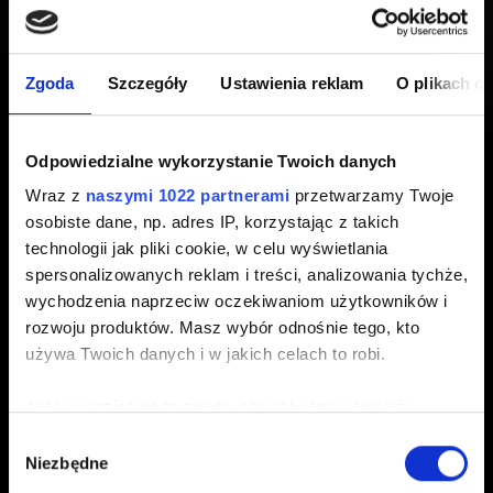
błąd spowodowany
uszkodzonym lub brakującym
Zgoda
Szczegóły
Ustawienia reklam
O plikach c
plikiem skryptu i zostanie
Odpowiedzialne wykorzystanie Twoich danych
zamknięty."
Wraz z
naszymi 1022 partnerami
przetwarzamy Twoje
osobiste dane, np. adres IP, korzystając z takich
technologii jak pliki cookie, w celu wyświetlania
Utworzony 3 lata temu Zaktualizowany 6 miesięcy temu
spersonalizowanych reklam i treści, analizowania tychże,
wychodzenia naprzeciw oczekiwaniom użytkowników i
Jeśli wspomniany błąd występuje przy próbie
rozwoju produktów. Masz wybór odnośnie tego, kto
uruchomienia
Cyberpunka 2077
, spróbuj wykonać czystą
używa Twoich danych i w jakich celach to robi.
instalację gry, korzystając z instrukcji podanych
tutaj
.
Jeśli wyrazisz na to zgodę, chcielibyśmy również:
Gromadzić dane dotyczące Twojej lokalizacji
Wybór
Niezbędne
geograficznej z dokładnością nawet do kilku metrów
zgody
Identyfikować Twoje urządzenie, aktywnie