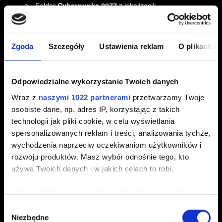
Folder
z lokalizacji:
Cyberpunka 2077
%userprofile%\Saved Games\CD Projekt Red\
Foldery
i
z lokalizacji:
REDEngine
CD Projekt Red
%userprofile%\AppData\Local\
Zgoda
Szczegóły
Ustawienia reklam
O plikach c
Jeśli nie widzisz folderu w oknie Eksploratora Windows,
wybierz:
Odpowiedzialne wykorzystanie Twoich danych
na Windows 10: Widok → Ukryte elementy
Wraz z
naszymi 1022 partnerami
przetwarzamy Twoje
na Windows 11: Wyświetl → Pokaż → Ukryte elementy
osobiste dane, np. adres IP, korzystając z takich
Zrestartuj komputer.
technologii jak pliki cookie, w celu wyświetlania
spersonalizowanych reklam i treści, analizowania tychże,
Ponownie zainstaluj Cyberpunka 2077, na dysku SSD.
wychodzenia naprzeciw oczekiwaniom użytkowników i
Nie instaluj żadnych modów!
rozwoju produktów. Masz wybór odnośnie tego, kto
używa Twoich danych i w jakich celach to robi.
Jeśli instalujesz grę na tej samej partycji, na której masz
zainstalowany system operacyjny, upewnij się, że gra nie
Jeśli wyrazisz na to zgodę, chcielibyśmy również:
jest blokowana przez ustawienia Windowsa. Zainstaluj ją
bezpośrednio na dysku, a nie zagnieżdżoną w folderach.
Gromadzić dane dotyczące Twojej lokalizacji
Wybór
Przykładowa ścieżka po instalacji:
Niezbędne
geograficznej z dokładnością nawet do kilku metrów
zgody