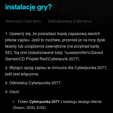
instalację gry?
Utworzony 3 lata temu Zaktualizowany 2 lata temu
Upewnij się, że posiadasz kopię zapasową swoich
plików zapisu. Jeśli to możliwe, przenieś je na inny dysk
twardy lub urządzenie zewnętrzne (na przykład kartę
SD). Są one zlokalizowane tutaj: %userprofile%\Saved
Games\CD Projekt Red\Cyberpunk 2077\.
Wyłącz opcję zapisu w chmurze dla Cyberpunka 2077,
jeśli jest włączona.
Odinstaluj Cyberpunka 2077.
Usuń:
Folder
z katalogu twojego klienta
Cyberpunka 2077
(Steam, GOG, EGS)