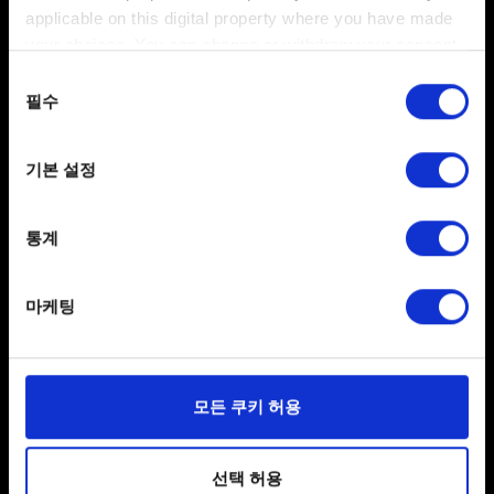
applicable on this digital property where you have made
your choices. You can change or withdraw your consent
any time from the Cookie Declaration or by clicking on
동의
the Privacy trigger icon.
필수
보내기
선택
If you allow, we would also like to:
기본 설정
Collect information about your geographical
개인 정보 처리 관련 정보
location which can be accurate to within several
meters
통계
Identify your device by actively scanning it for
specific characteristics (fingerprinting)
마케팅
Find out more about how your personal data is processed
and set your preferences in the
details section
.
일부 쿠키는 웹 사이트를 정상적으로 이용하기 위해
모든 쿠키 허용
필요합니다. 그 밖의 쿠키는 선택적이며, 당사에 콘텐츠
관련 기술적 피드백을 제공하여 사용자의 웹사이트 이용
환경을 개선하기 위해 사용됩니다. 예를 들어, 소셜
선택 허용
한국어