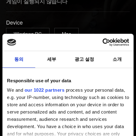
게임이 실행되지 않습니다
Device
Windows PC
Mac
이메일(오타에 주의하세요!)
동의
세부
광고 설정
소개
문제에 관한 간단한 설명
Responsible use of your data
We and
our 1022 partners
process your personal data,
e.g. your IP-number, using technology such as cookies to
store and access information on your device in order to
serve personalized ads and content, ad and content
0/20
measurement, audience research and services
development. You have a choice in who uses your data
and for what purposes. Your privacy choices are only