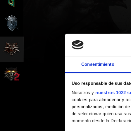
Consentimiento
Uso responsable de sus dat
Nosotros y
nuestros 1022 s
cookies para almacenar y acce
personalizados, medición de p
de seleccionar quién usa sus
momento desde la Declaració